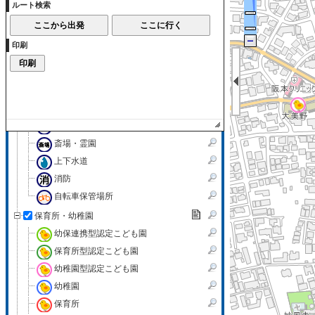
茶室
ルート検索
広場
市民生活
印刷
病院・診療所
保健所・保健センター
消費
共同浴場
環境・衛生
斎場・霊園
上下水道
消防
自転車保管場所
保育所・幼稚園
幼保連携型認定こども園
保育所型認定こども園
幼稚園型認定こども園
幼稚園
保育所