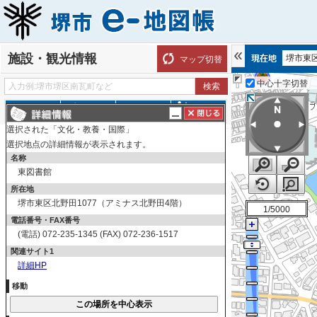
施設・観光情報
堺市東
マップ切替
中心十字切替
探す
測る
描く
ルート
選択された「文化・教養・国際」
表示切替
全て選択
全てはずす
選択地点の詳細情報が表示されます。
施設情報
名称
東図書館
文化・教養・国際
所在地
博物館
堺市東区北野田1077（アミナス北野田4階）
1/5000
文化施設
電話番号・FAX番号
自然科学
(電話) 072-235-1345 (FAX) 072-236-1517
図書館
関連サイト1
人権
詳細HP
ホール・会館等
移動
青少年施設