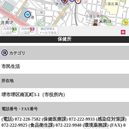
出発地
目的地
施設情報を
に設定
に設定
メールで送信
保健所
カテゴリ
市民生活
所在地
堺市堺区南瓦町3-1（市役所内）
電話番号・FAX番号
(電話) 072-228-7582 (保健医療課) 072-222-9933 (感染症対策課)
堺市堺区南瓦町
072-222-9925 (食品衛生課) 072-222-9940 (環境薬務課) (FAX) 0