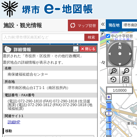
施設・観光情報
堺市南
マップ切替
中心十字切替
探す
測る
描く
ルート
選択された「市役所・区役所・その他行政機関」
表示切替
全て選択
全てはずす
選択地点の詳細情報が表示されます。
施設情報
名称
南保健福祉総合センター
文化・教養・国際
所在地
博物館
堺市南区桃山台1丁1-1（南区役所内）
1/10000
文化施設
電話番号・FAX番号
自然科学
(電話) 072-290-1810 (FAX) 072-290-1818 (生活援
護課) (電話) 072-290-1812 (FAX) 072-290-1818 (地
図書館
域福祉課)
人権
関連サイト1
詳細HP
ホール・会館等
青少年施設
移動