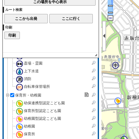
茶室
広場
ルート検索
市民生活
病院・診療所
印刷
保健所・保健センター
消費
共同浴場
環境・衛生
斎場・霊園
上下水道
消防
自転車保管場所
保育所・幼稚園
幼保連携型認定こども園
保育所型認定こども園
幼稚園型認定こども園
幼稚園
保育所